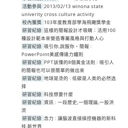
活動參與
2013/02/13 winona state
univerity cross culture activity
校內獲獎
103年度教育部學海飛颺獎學金
研習紀錄
這樣的簡報設計才吸睛：活用100
種設計範本來營造專屬風格與打動人心
研習紀錄
吸引你,說服你‧簡報 :
PowerPoint美感傳達力鐵則
研習紀錄
PPT該懂的8個黃金法則 : 吸引人
的簡報也可以很簡單的做出來
研習紀錄
地球是烫的 : 低碳是人类的必然选
择
研習紀錄
科技想要什麼
研習紀錄
資訊 : 一段歷史,一個理論,一股洪
流
研習紀錄
念力 : 讓腦波直接操控機器的新科
技.新世界