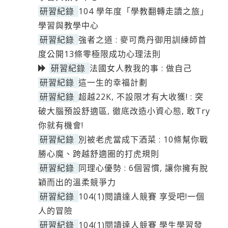
研習紀錄
104 學年度「學教翻轉走讀之旅」
學習與教學中心
研習紀錄
強者之道 : 麥可喬丹御用訓練師首
度公開13條零極限成功心理法則
研習紀錄
法國女人教我的事 : 做自己
研習紀錄
這一生的幸福計劃
研習紀錄
超越22K, 不設限才有大收獲! : 突
破大腦預設舒適區, 徹底改造小資心態, 敢Try
你就有機會!
研習紀錄
別被老虎當成下酒菜 : 10條幫你戰
勝心魔、跨越舒適圈的打虎規則
研習紀錄
同理心優勢 : 6個習慣, 讓你擁有脫
穎而出的溫柔競爭力
研習紀錄
104(1)閱讀達人競賽 享受吧!一個
人的冒險
研習紀錄
104(1)閱讀達人競賽 學生學習發