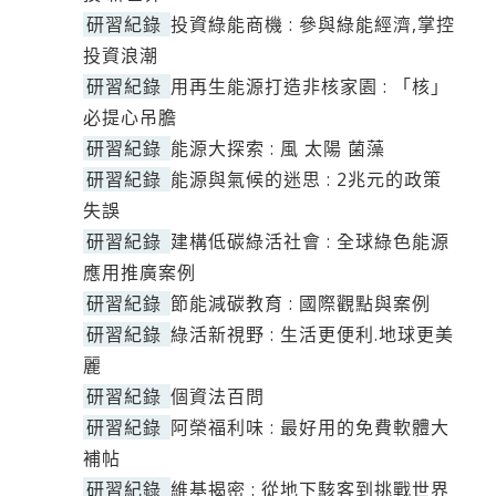
研習紀錄
投資綠能商機 : 參與綠能經濟,掌控
投資浪潮
研習紀錄
用再生能源打造非核家園 : 「核」
必提心吊膽
研習紀錄
能源大探索 : 風 太陽 菌藻
研習紀錄
能源與氣候的迷思 : 2兆元的政策
失誤
研習紀錄
建構低碳綠活社會 : 全球綠色能源
應用推廣案例
研習紀錄
節能減碳教育 : 國際觀點與案例
研習紀錄
綠活新視野 : 生活更便利.地球更美
麗
研習紀錄
個資法百問
研習紀錄
阿榮福利味 : 最好用的免費軟體大
補帖
研習紀錄
維基揭密 : 從地下駭客到挑戰世界