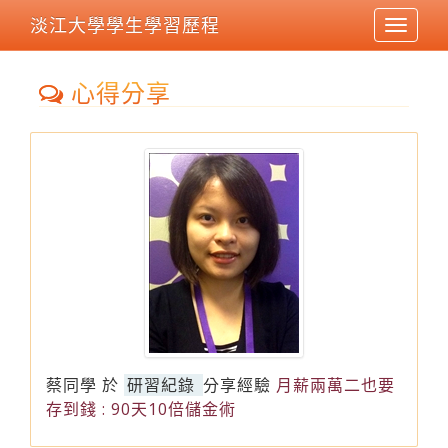
淡江大學學生學習歷程
Toggle
navigat
心得分享
蔡同學
於
研習紀錄
分享經驗
月薪兩萬二也要
存到錢 : 90天10倍儲金術