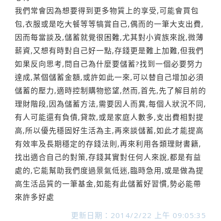
我們常會因為想要得到更多物質上的享受,可能會買包
包,衣服或是吃大餐等等犒賞自己,偶而的一筆大支出費,
因而每當談及,儲蓄就覺很困難,尤其對小資族來說,微薄
薪資,又想有時對自己好一點,存錢更是難上加難,但我們
如果反向思考,問自己為什麼要儲蓄?找到一個必要努力
達成,某個儲蓄金額,或許如此一來,可以替自己增加必須
儲蓄的壓力,適時控制購物慾望,然而,首先,先了解目前的
理財階段,因為儲蓄方法,需要因人而異,每個人狀況不同,
有人可能還有負債,貸款,或是家庭人數多,支出費相對提
高,所以優先穩固好生活為主,再來談儲蓄,如此才能提高
有效率及長期穩定的存錢法則,再來利用各類理財書籍,
找出適合自己的對策,存錢其實對任何人來說,都是有益
處的,它能幫助我們度過景氣低迷,臨時急用,或是做為提
高生活品質的一筆基金,如能有此儲蓄好習慣,勢必能帶
來許多好處
更新日期：2014/2/22 上午 09:05:35