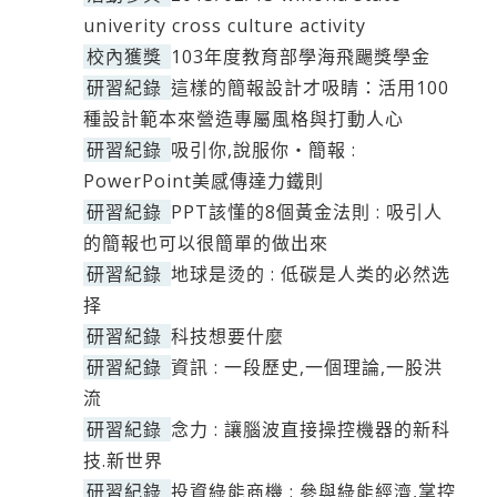
univerity cross culture activity
校內獲獎
103年度教育部學海飛颺獎學金
研習紀錄
這樣的簡報設計才吸睛：活用100
種設計範本來營造專屬風格與打動人心
研習紀錄
吸引你,說服你‧簡報 :
PowerPoint美感傳達力鐵則
研習紀錄
PPT該懂的8個黃金法則 : 吸引人
的簡報也可以很簡單的做出來
研習紀錄
地球是烫的 : 低碳是人类的必然选
择
研習紀錄
科技想要什麼
研習紀錄
資訊 : 一段歷史,一個理論,一股洪
流
研習紀錄
念力 : 讓腦波直接操控機器的新科
技.新世界
研習紀錄
投資綠能商機 : 參與綠能經濟,掌控