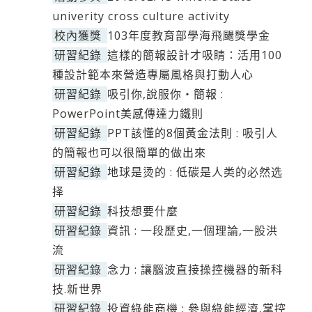
univerity cross culture activity
校內獲獎
103年度教育部學海飛颺獎學金
研習紀錄
這樣的簡報設計才吸睛：活用100
種設計範本來營造專屬風格與打動人心
研習紀錄
吸引你,說服你‧簡報 :
PowerPoint美感傳達力鐵則
研習紀錄
PPT該懂的8個黃金法則 : 吸引人
的簡報也可以很簡單的做出來
研習紀錄
地球是烫的 : 低碳是人类的必然选
择
研習紀錄
科技想要什麼
研習紀錄
資訊 : 一段歷史,一個理論,一股洪
流
研習紀錄
念力 : 讓腦波直接操控機器的新科
技.新世界
研習紀錄
投資綠能商機 : 參與綠能經濟,掌控