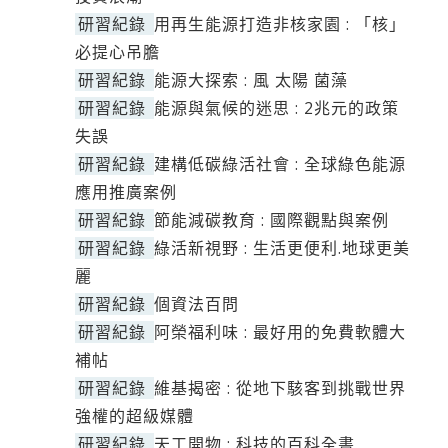
研習紀錄
用再生能源打造非核家園 : 「核」
必提心吊膽
研習紀錄
能源大探索 : 風 太陽 菌藻
研習紀錄
能源與氣候的迷思 : 2兆元的政策
失誤
研習紀錄
建構低碳綠活社會 : 全球綠色能源
應用推廣案例
研習紀錄
節能減碳教育 : 國際觀點與案例
研習紀錄
綠活新視野 : 生活更便利.地球更美
麗
研習紀錄
個資法百問
研習紀錄
阿榮福利味 : 最好用的免費軟體大
補帖
研習紀錄
維基揭密 : 從地下駭客到挑戰世界
強權的超級媒體
研習紀錄
天工開物 : 科技的百科全書