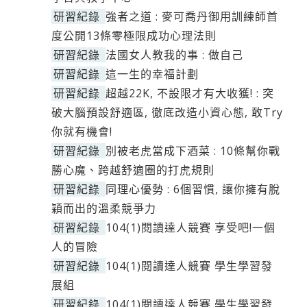
研習紀錄
強者之道 : 麥可喬丹御用訓練師首
度公開13條零極限成功心理法則
研習紀錄
法國女人教我的事 : 做自己
研習紀錄
這一生的幸福計劃
研習紀錄
超越22K, 不設限才有大收獲! : 突
破大腦預設舒適區, 徹底改造小資心態, 敢Try
你就有機會!
研習紀錄
別被老虎當成下酒菜 : 10條幫你戰
勝心魔、跨越舒適圈的打虎規則
研習紀錄
同理心優勢 : 6個習慣, 讓你擁有脫
穎而出的溫柔競爭力
研習紀錄
104(1)閱讀達人競賽 享受吧!一個
人的冒險
研習紀錄
104(1)閱讀達人競賽 學生學習發
展組
研習紀錄
104(1)閱讀達人競賽 學生學習發