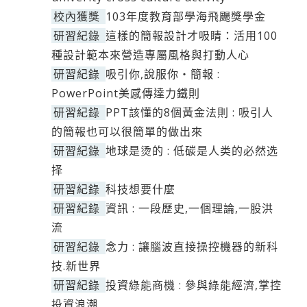
校內獲獎
103年度教育部學海飛颺獎學金
研習紀錄
這樣的簡報設計才吸睛：活用100
種設計範本來營造專屬風格與打動人心
研習紀錄
吸引你,說服你‧簡報 :
PowerPoint美感傳達力鐵則
研習紀錄
PPT該懂的8個黃金法則 : 吸引人
的簡報也可以很簡單的做出來
研習紀錄
地球是烫的 : 低碳是人类的必然选
择
研習紀錄
科技想要什麼
研習紀錄
資訊 : 一段歷史,一個理論,一股洪
流
研習紀錄
念力 : 讓腦波直接操控機器的新科
技.新世界
研習紀錄
投資綠能商機 : 參與綠能經濟,掌控
投資浪潮