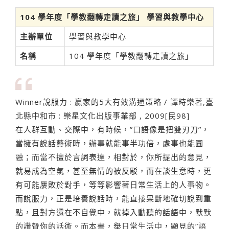
104 學年度「學教翻轉走讀之旅」 學習與教學中心
主辦單位
學習與教學中心
名稱
104 學年度「學教翻轉走讀之旅」
Winner說服力 : 贏家的5大有效溝通策略 / 譚時樂著,臺
北縣中和市 : 樂星文化出版事業部 , 2009[民98]
在人群互動、交際中，有時候，”口語像是把雙刃刀”，
當擁有說話藝術時，辦事就能事半功倍，處事也能圓
融；而當不擅於言詞表達，相對於，你所提出的意見，
就易成為空氣，甚至無情的被反駁，而在談生意時，更
有可能屢敗於對手，等等影響著日常生活上的人事物。
而說服力，正是培養說話時，能直接果斷地確切說到重
點，且對方還在不自覺中，就掉入動聽的話語中，默默
的讚聲你的話術。而本書，舉日常生活中，顯見的”語