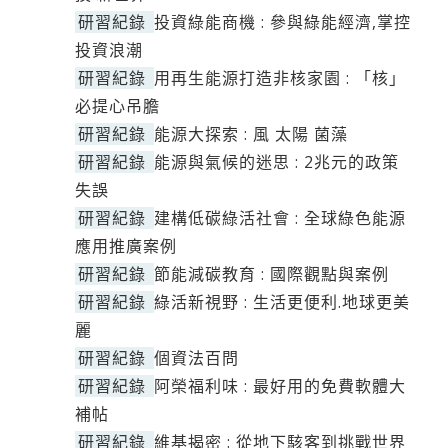
研習紀錄
投資綠能商機 : 參與綠能經濟,掌控
投資浪潮
研習紀錄
用再生能源打造非核家園 : 「核」
必提心吊膽
研習紀錄
能源大探索 : 風 太陽 菌藻
研習紀錄
能源與氣候的迷思 : 2兆元的政策
失誤
研習紀錄
建構低碳綠活社會 : 全球綠色能源
應用推廣案例
研習紀錄
節能減碳教育 : 國際觀點與案例
研習紀錄
綠活新視野 : 生活更便利.地球更美
麗
研習紀錄
個資法百問
研習紀錄
阿榮福利味 : 最好用的免費軟體大
補帖
研習紀錄
維基揭密 : 從地下駭客到挑戰世界