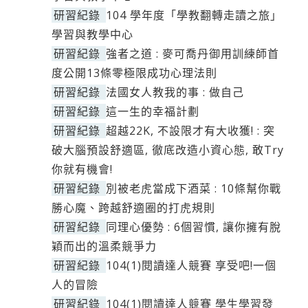
研習紀錄
104 學年度「學教翻轉走讀之旅」
學習與教學中心
研習紀錄
強者之道 : 麥可喬丹御用訓練師首
度公開13條零極限成功心理法則
研習紀錄
法國女人教我的事 : 做自己
研習紀錄
這一生的幸福計劃
研習紀錄
超越22K, 不設限才有大收獲! : 突
破大腦預設舒適區, 徹底改造小資心態, 敢Try
你就有機會!
研習紀錄
別被老虎當成下酒菜 : 10條幫你戰
勝心魔、跨越舒適圈的打虎規則
研習紀錄
同理心優勢 : 6個習慣, 讓你擁有脫
穎而出的溫柔競爭力
研習紀錄
104(1)閱讀達人競賽 享受吧!一個
人的冒險
研習紀錄
104(1)閱讀達人競賽 學生學習發