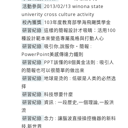
活動參與
2013/02/13 winona state
univerity cross culture activity
校內獲獎
103年度教育部學海飛颺獎學金
研習紀錄
這樣的簡報設計才吸睛：活用100
種設計範本來營造專屬風格與打動人心
研習紀錄
吸引你,說服你‧簡報 :
PowerPoint美感傳達力鐵則
研習紀錄
PPT該懂的8個黃金法則 : 吸引人
的簡報也可以很簡單的做出來
研習紀錄
地球是烫的 : 低碳是人类的必然选
择
研習紀錄
科技想要什麼
研習紀錄
資訊 : 一段歷史,一個理論,一股洪
流
研習紀錄
念力 : 讓腦波直接操控機器的新科
技.新世界