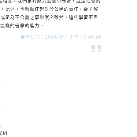
是培養，我們更有能力去關心周遭，或是社會的
題。此外，也應擔任起對於公民的責任，從了解
？或是為不公義之事辯護？雖然，這些學習不盡
備這樣的省思的能力。
更新日期：2016/5/1 下午 10:46:20
組
組
組
組
組
組
組
展組