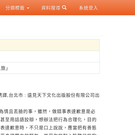
分類標籤
資料搜尋
系統登入
之旅」
莊雅琇譯,台北市 : 遠見天下文化出版股份有限公司出
難為情且丟臉的事，雖然，做錯事表達歉意是必
，甚至用話語狡辯，想辦法把行為合理化，目的
事表達歉意時，不只是口上說說，應當把有善態