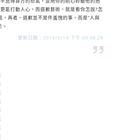
能平息得罪方的怒氣，並用你的耐心聆聽他的抱
更能打動人心。而道歉藝術，就是看你怎說?怎
話，再者，道歉並不是件羞愧的事，而是”人與
已。
更新日期：2016/3/19 下午 09:08:28
組
組
組
組
組
組
組
組