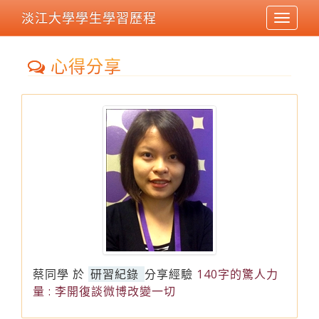
淡江大學學生學習歷程
Toggle
navigat
心得分享
蔡同學
於
研習紀錄
分享經驗
140字的驚人力
量 : 李開復談微博改變一切