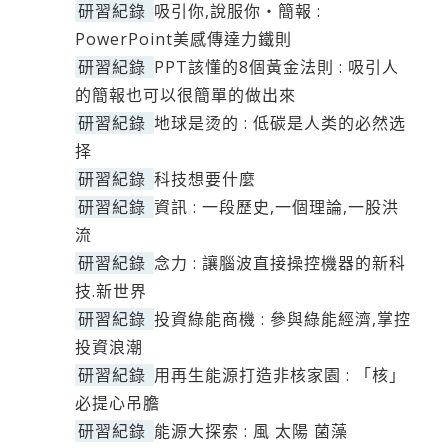
研習紀錄
吸引你,說服你‧簡報 :
PowerPoint美感傳達力鐵則
研習紀錄
PPT該懂的8個黃金法則 : 吸引人
的簡報也可以很簡單的做出來
研習紀錄
地球是烫的 : 低碳是人类的必然选
择
研習紀錄
科技想要什麼
研習紀錄
資訊 : 一段歷史,一個理論,一股洪
流
研習紀錄
念力 : 讓腦波直接操控機器的新科
技.新世界
研習紀錄
投資綠能商機 : 參與綠能經濟,掌控
投資浪潮
研習紀錄
用再生能源打造非核家園 : 「核」
必提心吊膽
研習紀錄
能源大探索 : 風 太陽 菌藻