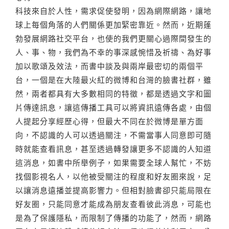
科技來自於人性，需求促使發明，因為網際網路，讓地
球上每個角落的人們關係更加緊密靠近。然而，近期蓬
勃發展網路社交平台，也使的我們更關心過際間發生的
人、事、物，我們為不幸的事深感惋惜及祈禱、為好事
加以歌頌及效法，而書中談及與兩岸最密切的兩個平
台，一個是在大陸最火紅的微博和台灣的臉書社群，雖
然，兩者都具有大多數相同的特徵，都是透過文字和圖
片傳達訊息，讓這傳播工具可以將資訊遠傳各處，由個
人提起分享經歷心得，但最大不同在於微博是單方面
向，不認識的人可以透過關注，不需當事人同意即可隨
時就能查看訊息，甚至透過轉發讓更多不認識的人知道
這消息，如書中所舉例子，如果需要全球人幫忙，不妨
找個影視名人，以他被受關注的程度和好友圈來說，足
以讓消息遠播並提高影響力。但相對臉書卻只能局限在
好友圈，只能同意才能成為朋友查看彼此消息，可能也
是為了保護隱私，而限制了傳播的功能了，然而，網路