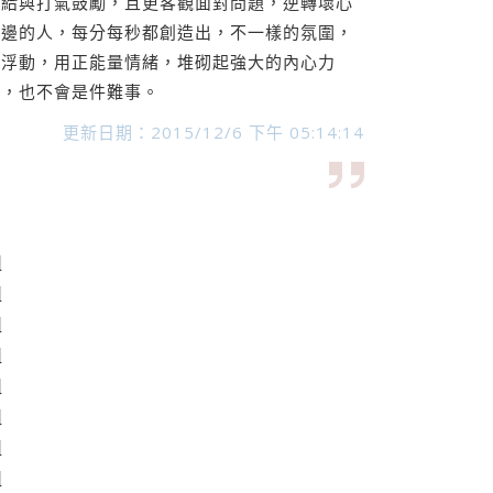
和給與打氣鼓勵，且更客觀面對問題，逆轉壞心
身邊的人，每分每秒都創造出，不一樣的氛圍，
靈浮動，用正能量情緒，堆砌起強大的內心力
者，也不會是件難事。
更新日期：2015/12/6 下午 05:14:14
組
組
組
組
組
組
組
組