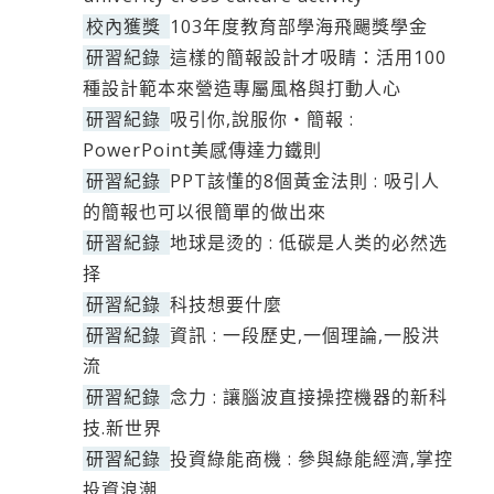
校內獲獎
103年度教育部學海飛颺獎學金
研習紀錄
這樣的簡報設計才吸睛：活用100
種設計範本來營造專屬風格與打動人心
研習紀錄
吸引你,說服你‧簡報 :
PowerPoint美感傳達力鐵則
研習紀錄
PPT該懂的8個黃金法則 : 吸引人
的簡報也可以很簡單的做出來
研習紀錄
地球是烫的 : 低碳是人类的必然选
择
研習紀錄
科技想要什麼
研習紀錄
資訊 : 一段歷史,一個理論,一股洪
流
研習紀錄
念力 : 讓腦波直接操控機器的新科
技.新世界
研習紀錄
投資綠能商機 : 參與綠能經濟,掌控
投資浪潮