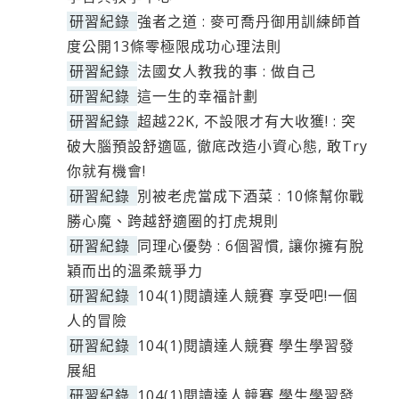
研習紀錄
強者之道 : 麥可喬丹御用訓練師首
度公開13條零極限成功心理法則
研習紀錄
法國女人教我的事 : 做自己
研習紀錄
這一生的幸福計劃
研習紀錄
超越22K, 不設限才有大收獲! : 突
破大腦預設舒適區, 徹底改造小資心態, 敢Try
你就有機會!
研習紀錄
別被老虎當成下酒菜 : 10條幫你戰
勝心魔、跨越舒適圈的打虎規則
研習紀錄
同理心優勢 : 6個習慣, 讓你擁有脫
穎而出的溫柔競爭力
研習紀錄
104(1)閱讀達人競賽 享受吧!一個
人的冒險
研習紀錄
104(1)閱讀達人競賽 學生學習發
展組
研習紀錄
104(1)閱讀達人競賽 學生學習發