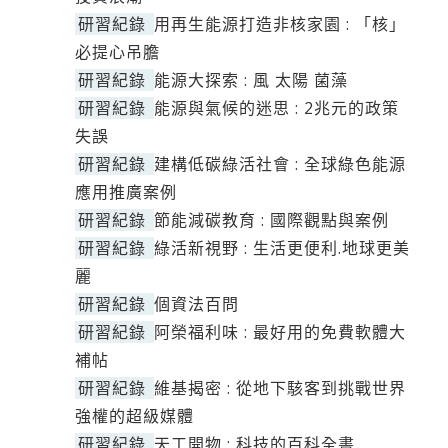
研習紀錄
用再生能源打造非核家園 : 「核」
必提心吊膽
研習紀錄
能源大探索 : 風 太陽 菌藻
研習紀錄
能源與氣候的迷思 : 2兆元的政策
失誤
研習紀錄
建構低碳綠活社會 : 全球綠色能源
應用推廣案例
研習紀錄
節能減碳教育 : 國際觀點與案例
研習紀錄
綠活新視野 : 生活更便利.地球更美
麗
研習紀錄
個資法百問
研習紀錄
阿榮福利味 : 最好用的免費軟體大
補帖
研習紀錄
維基揭密 : 從地下駭客到挑戰世界
強權的超級媒體
研習紀錄
天工開物 : 科技的百科全書